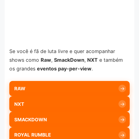
Se você é fã de luta livre e quer acompanhar
shows como
Raw
,
SmackDown
,
NXT
e também
os grandes
eventos pay-per-view
.
RAW
NXT
SMACKDOWN
ROYAL RUMBLE