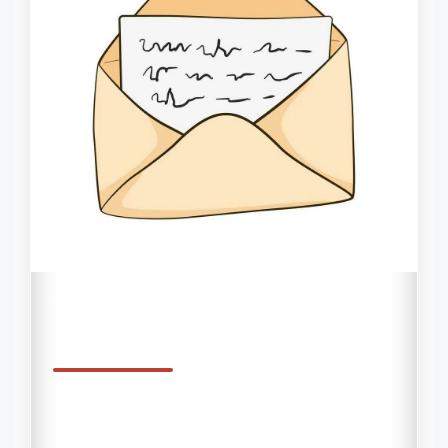
CARTA SECRETA
Leia Sua Carta Agora
Você foi escolhido para receber uma carta
secreta