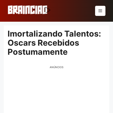
Pular
para
Menu
o
conteúdo
Imortalizando Talentos:
Oscars Recebidos
Postumamente
ANÚNCIOS