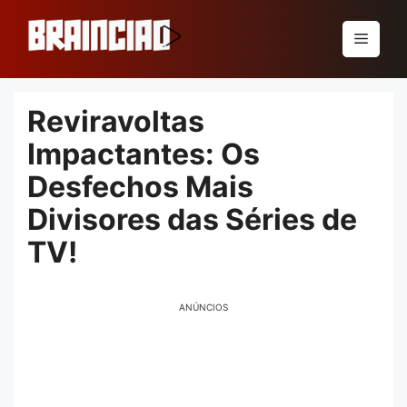
Pular
para
Menu
o
conteúdo
Reviravoltas
Impactantes: Os
Desfechos Mais
Divisores das Séries de
TV!
ANÚNCIOS