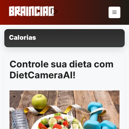
Pular
para
Menu
o
conteúdo
Calorias
Controle sua dieta com
DietCameraAI!