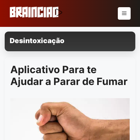
Pular
para
Menu
o
conteúdo
Desintoxicação
Aplicativo Para te
Ajudar a Parar de Fumar