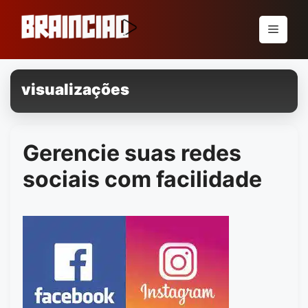
Pular
para
Menu
o
conteúdo
visualizações
Gerencie suas redes
sociais com facilidade