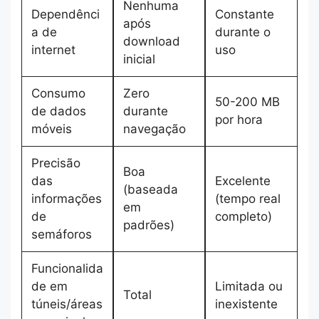
Nenhuma
Dependênci
Constante
após
a de
durante o
download
internet
uso
inicial
Consumo
Zero
50-200 MB
de dados
durante
por hora
móveis
navegação
Precisão
Boa
das
Excelente
(baseada
informações
(tempo real
em
de
completo)
padrões)
semáforos
Funcionalida
de em
Limitada ou
Total
túneis/áreas
inexistente