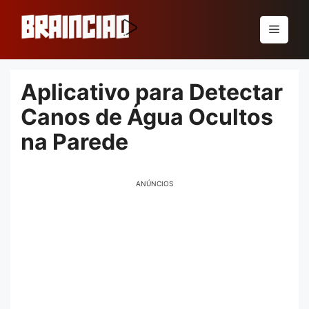
Pular
para
Menu
o
conteúdo
Aplicativo para Detectar
Canos de Água Ocultos
na Parede
ANÚNCIOS