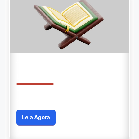
ALCORÃO DIGITAL COMPLETO
Leia o Alcorão
Tenha o Alcorão Sagrado sempre com
você no seu celular
Leia Agora
Você será redirecionado para outro site.