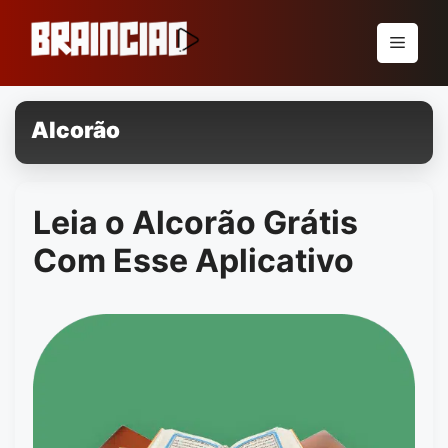
Pular
para
Menu
o
conteúdo
Alcorão
Leia o Alcorão Grátis
Com Esse Aplicativo