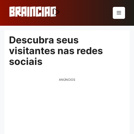
Pular
para
Menu
o
conteúdo
Descubra seus
visitantes nas redes
sociais
ANÚNCIOS