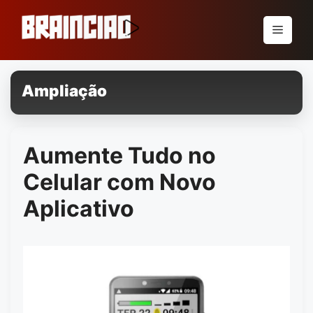
Pular
para
Menu
o
conteúdo
Ampliação
Aumente Tudo no
Celular com Novo
Aplicativo