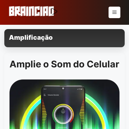
Pular
para
Menu
o
conteúdo
Amplificação
Amplie o Som do Celular