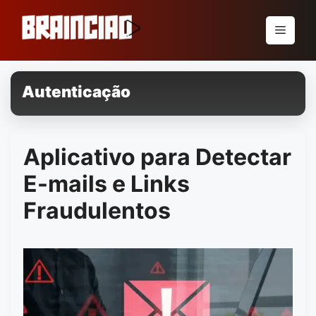
Pular
para
Menu
o
conteúdo
Autenticação
Aplicativo para Detectar
E-mails e Links
Fraudulentos