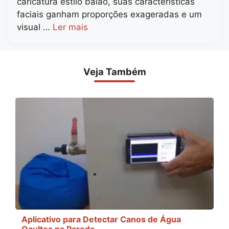
caricatura estilo balão, suas características
faciais ganham proporções exageradas e um
visual …
Ler mais
Veja Também
Aplicativo para Detectar Canos de Água
Ocultos na Parede