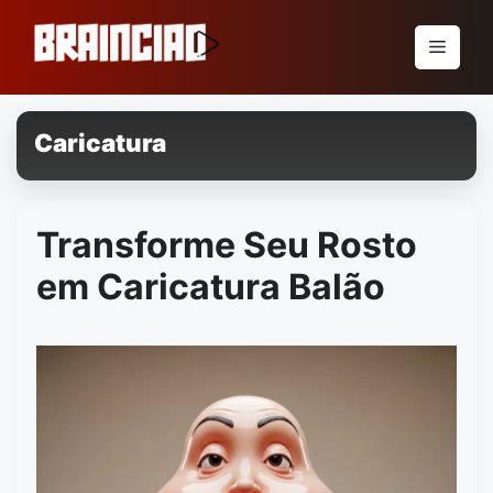
Pular
para
Menu
o
conteúdo
Caricatura
Transforme Seu Rosto
em Caricatura Balão