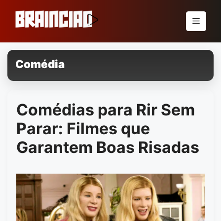
Pular
para
Menu
o
conteúdo
Comédia
Comédias para Rir Sem
Parar: Filmes que
Garantem Boas Risadas