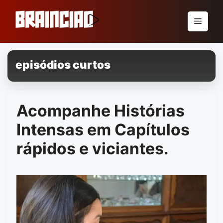
Pular
para
Menu
o
conteúdo
episódios curtos
Acompanhe Histórias
Intensas em Capítulos
rápidos e viciantes.