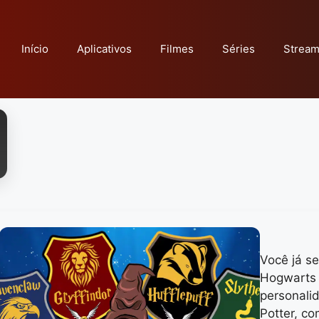
Início
Aplicativos
Filmes
Séries
Stream
Você já s
Hogwarts 
personali
Potter, c