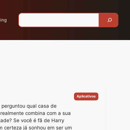
Pesquisar
ing
Categorias
Aplicativos
e perguntou qual casa de
realmente combina com a sua
dade? Se você é fã de Harry
om certeza já sonhou em ser um