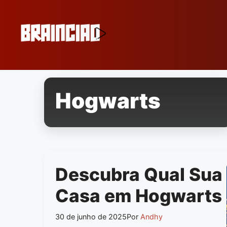
Pular
para
o
conteúdo
Hogwarts
Descubra Qual Sua
Casa em Hogwarts
30 de junho de 2025
Por
Andhy