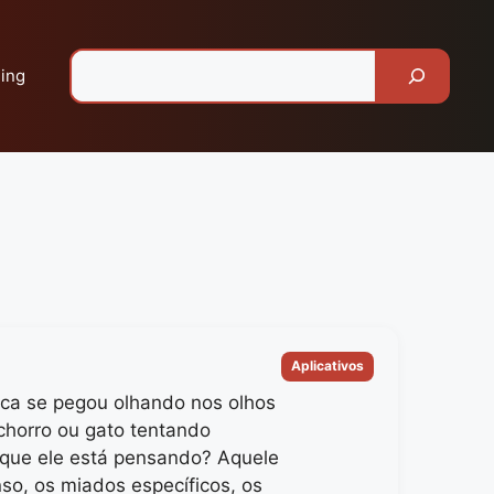
Pesquisar
ing
Categorias
Aplicativos
a se pegou olhando nos olhos
chorro ou gato tentando
o que ele está pensando? Aquele
nso, os miados específicos, os