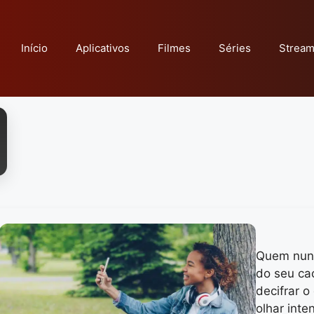
Início
Aplicativos
Filmes
Séries
Stream
Quem nunc
do seu ca
decifrar 
olhar inte