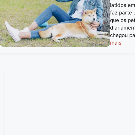
latidos em
faz parte
que os pe
diariament
chegou pa
mais