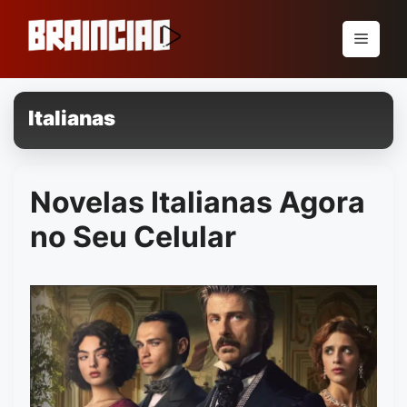
Pular
para
Menu
o
conteúdo
Italianas
Novelas Italianas Agora
no Seu Celular