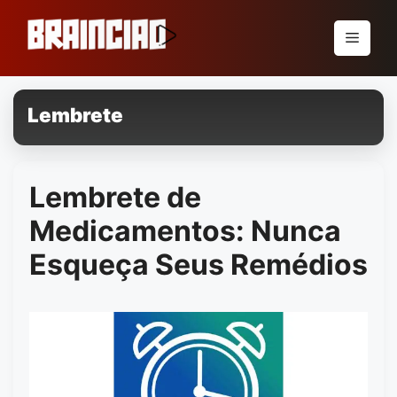
Pular
para
Menu
o
conteúdo
Lembrete
Lembrete de
Medicamentos: Nunca
Esqueça Seus Remédios