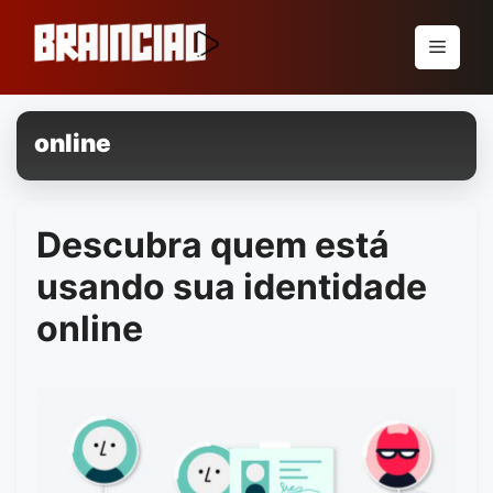
Pular
para
Menu
o
conteúdo
online
Descubra quem está
usando sua identidade
online