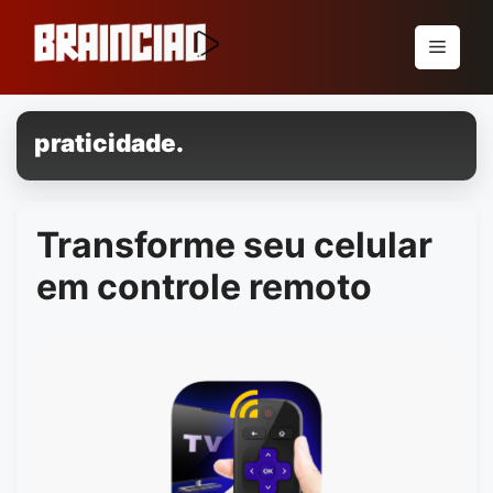
Pular
para
Menu
o
conteúdo
praticidade.
Transforme seu celular
em controle remoto