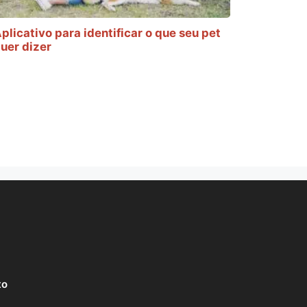
plicativo para identificar o que seu pet
uer dizer
to