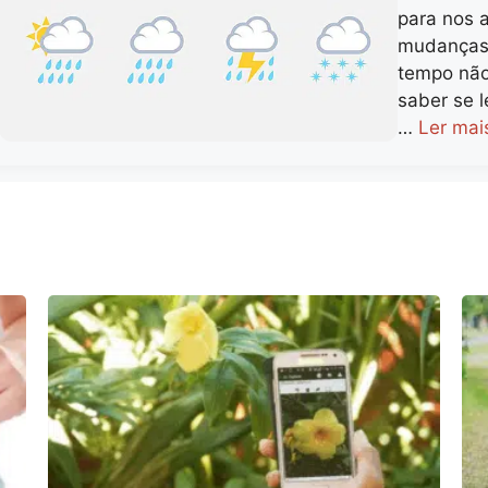
para nos 
mudanças 
tempo não
saber se 
…
Ler mai