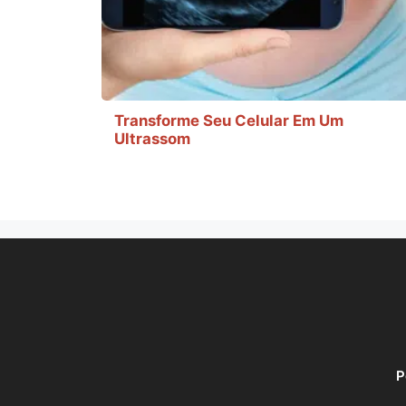
Transforme Seu Celular Em Um
Ultrassom
P