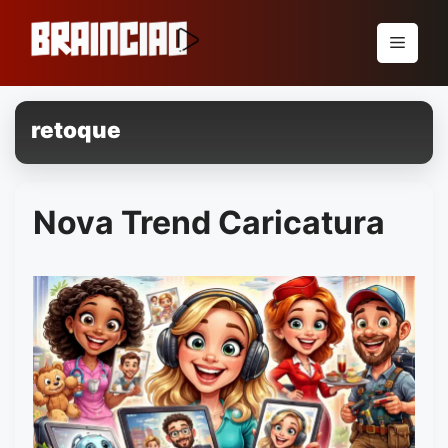
Pular
para
Menu
o
conteúdo
retoque
Nova Trend Caricatura