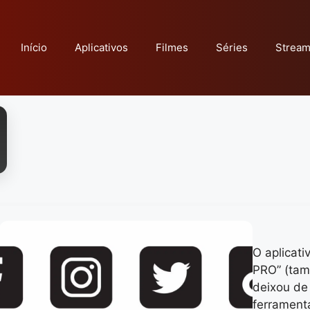
Início
Aplicativos
Filmes
Séries
Stream
O aplicati
PRO” (ta
deixou de
ferrament