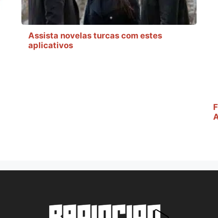
Assista novelas turcas com estes
aplicativos
F
A