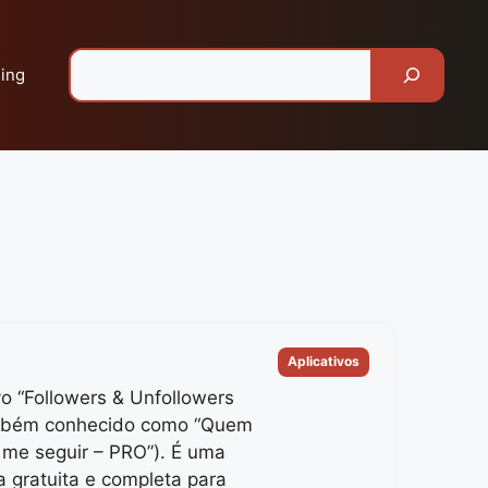
Pesquisar
ing
Categorias
Aplicativos
vo “Followers & Unfollowers
mbém conhecido como “Quem
 me seguir – PRO”). É uma
a gratuita e completa para