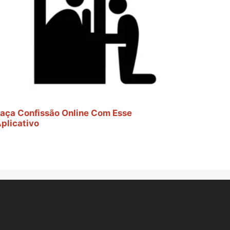
aça Confissão Online Com Esse
plicativo