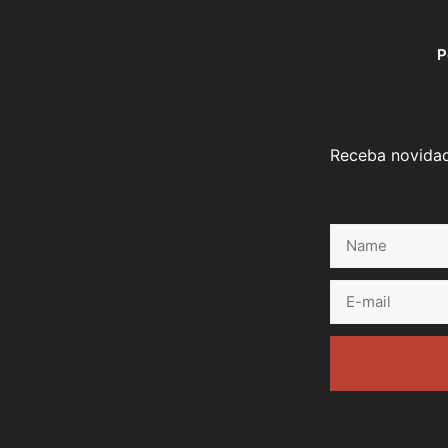
P
Receba novidad
Name
E-
mail