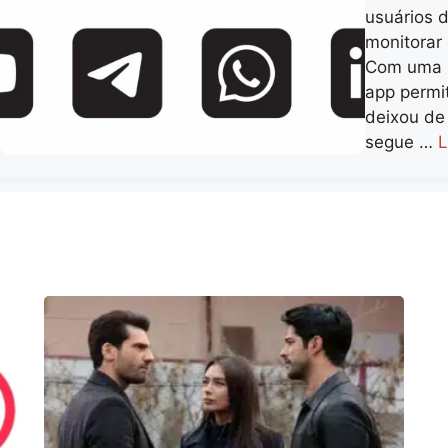
usuários 
monitorar 
Com uma in
app permit
deixou de 
segue …
L