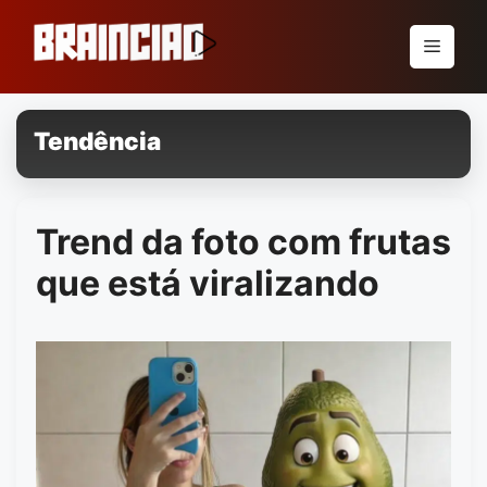
Pular
para
Menu
o
conteúdo
Tendência
Trend da foto com frutas
que está viralizando