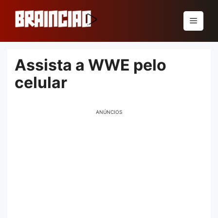
Pular
para
Menu
o
conteúdo
Assista a WWE pelo
celular
ANÚNCIOS