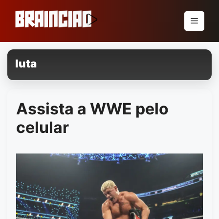
Pular
para
Menu
o
conteúdo
luta
Assista a WWE pelo
celular