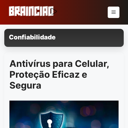
Pular
para
Menu
o
conteúdo
Confiabilidade
Antivírus para Celular,
Proteção Eficaz e
Segura