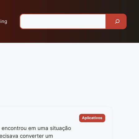
Pesquisar
ing
Categorias
Aplicativos
e encontrou em uma situação
ecisava converter um