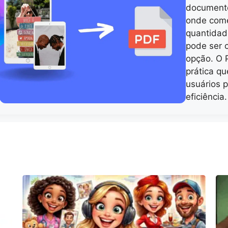
documento
onde come
quantidad
pode ser 
opção. O 
prática q
usuários p
eficiência