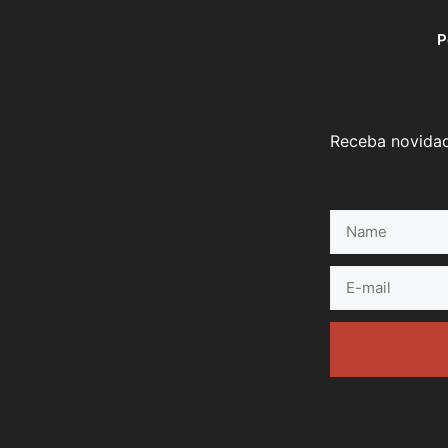
P
Receba novidad
Name
E-
mail