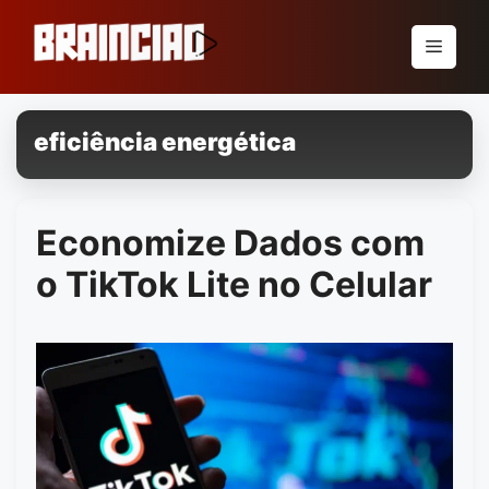
Pular
para
Menu
o
conteúdo
eficiência energética
Economize Dados com
o TikTok Lite no Celular