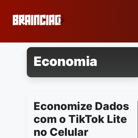
Pular
para
o
conteúdo
Economia
Economize Dados
com o TikTok Lite
no Celular