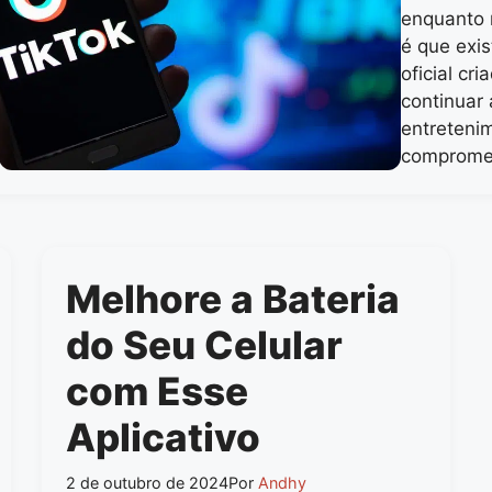
enquanto 
é que exis
oficial cr
continuar
entreteni
comprome
Melhore a Bateria
do Seu Celular
com Esse
Aplicativo
2 de outubro de 2024
Por
Andhy