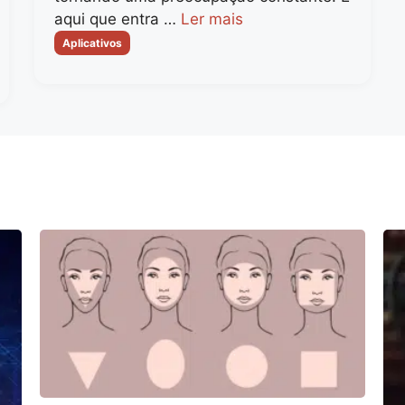
aqui que entra …
Ler mais
Categorias
Aplicativos