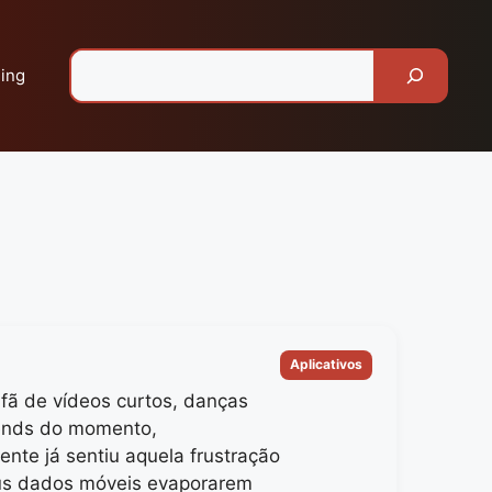
Pesquisar
ing
Categorias
Aplicativos
 fã de vídeos curtos, danças
trends do momento,
nte já sentiu aquela frustração
us dados móveis evaporarem