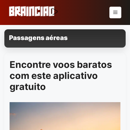
Pular
para
Menu
o
conteúdo
Passagens aéreas
Encontre voos baratos
com este aplicativo
gratuito