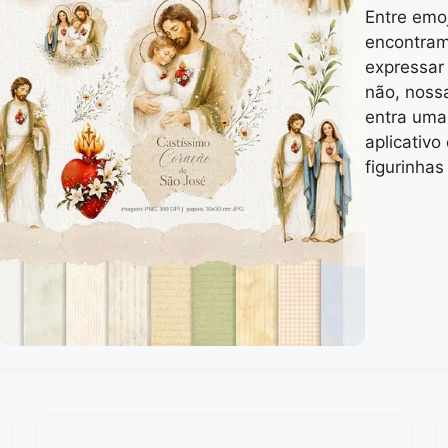
Entre emoj
encontram
expressar
não, noss
entra uma
aplicativ
figurinha