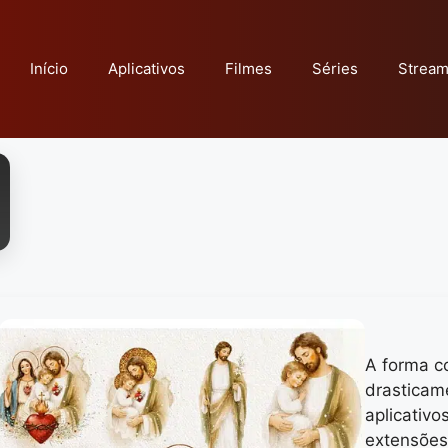
Início
Aplicativos
Filmes
Séries
Stream
A forma c
drasticam
aplicativ
extensões 