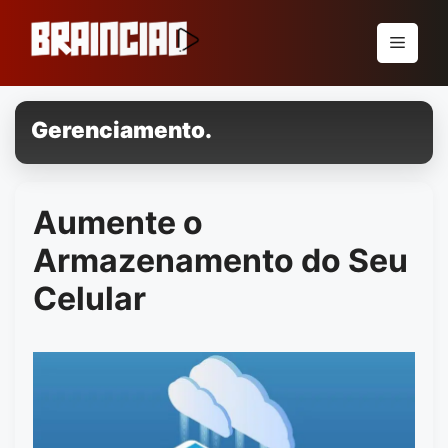
Pular
para
Menu
o
conteúdo
Gerenciamento.
Aumente o
Armazenamento do Seu
Celular