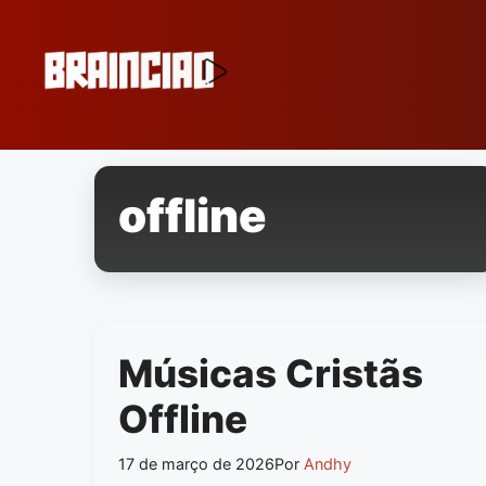
Pular
para
o
conteúdo
offline
Músicas Cristãs
Offline
17 de março de 2026
Por
Andhy