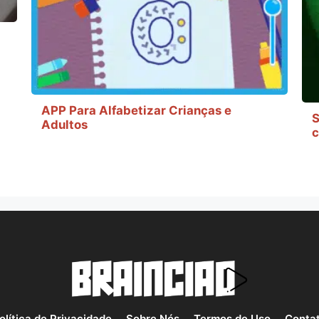
APP Para Alfabetizar Crianças e
S
Adultos
c
olítica de Privacidade
Sobre Nós
Termos de Uso
Conta