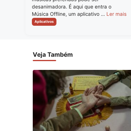
desanimadora. É aqui que entra o
Música Offline, um aplicativo …
Ler mais
Categorias
Aplicativos
Veja Também