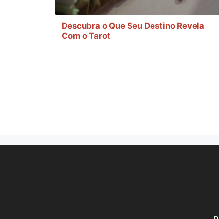
Descubra o Que Seu Destino Revela
Com o Tarot
P