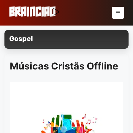
Pular
para
Menu
o
conteúdo
Gospel
Músicas Cristãs Offline