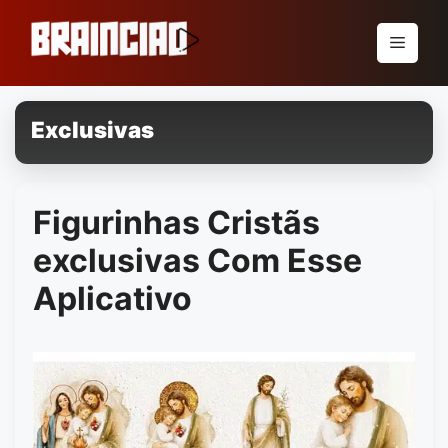
Pular
para
Menu
o
conteúdo
Exclusivas
Figurinhas Cristãs
exclusivas Com Esse
Aplicativo