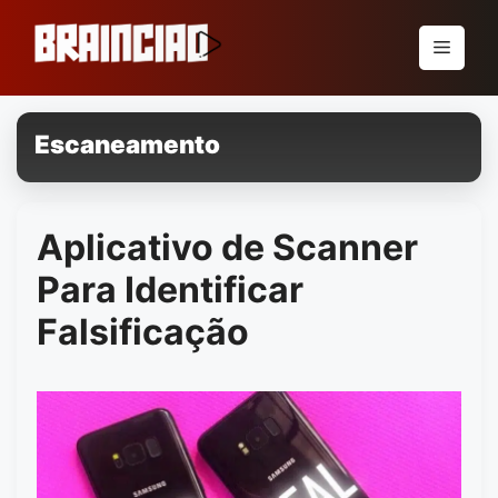
Pular
para
Menu
o
conteúdo
Escaneamento
Aplicativo de Scanner
Para Identificar
Falsificação