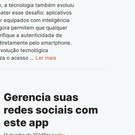
e, a tecnologia também evoluiu
ter esse desafio: aplicativos
r equipados com inteligência
 agora permitem que qualquer
ifique a autenticidade de
diretamente pelo smartphone.
volução tecnológica
za o acesso …
Ler mais
Gerencia suas
redes sociais com
este app
11 de julho de 2024
Por
Andhy