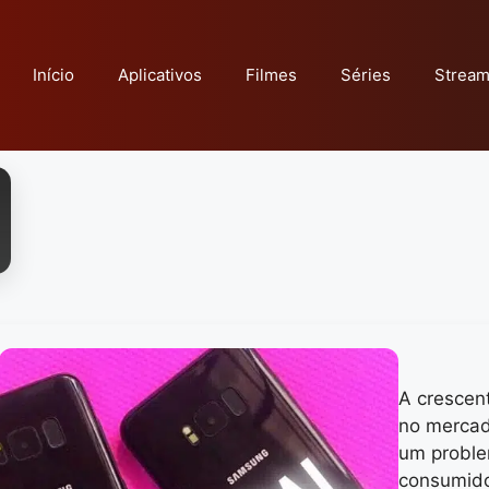
Início
Aplicativos
Filmes
Séries
Stream
A crescent
no mercad
um proble
consumido