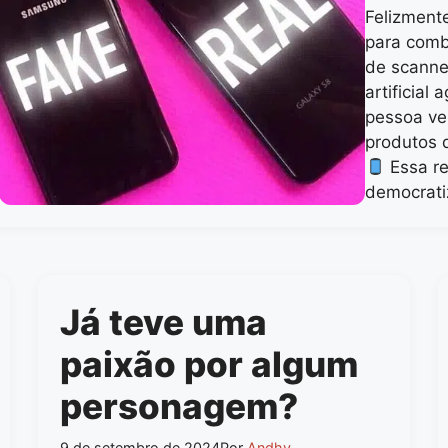
Felizment
para comba
de scanne
artificial
pessoa ver
produtos 
Essa re
democrati
Já teve uma
paixão por algum
personagem?
9 de setembro de 2024
Por
Andhy