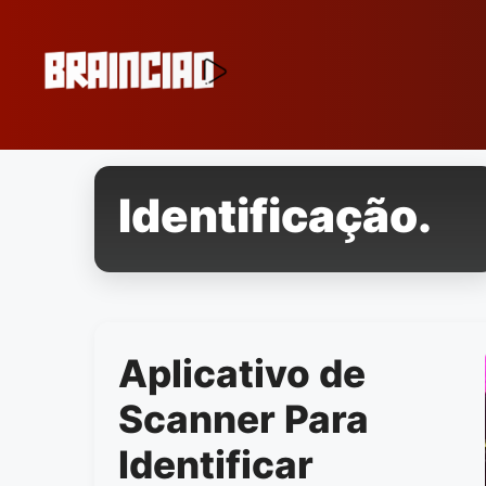
Pular
para
o
conteúdo
Identificação.
Aplicativo de
Scanner Para
Identificar