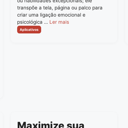
ou habilidades excepcionais; ele
transpõe a tela, página ou palco para
criar uma ligação emocional e
psicológica …
Ler mais
Categorias
Aplicativos
Maximize sua