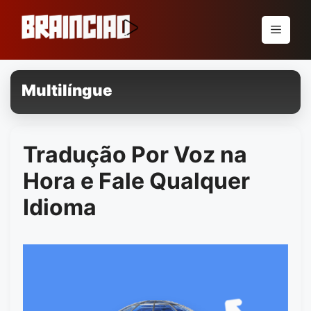
Pular
para
Menu
o
conteúdo
Multilíngue
Tradução Por Voz na
Hora e Fale Qualquer
Idioma