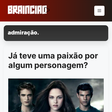
Pular
para
Menu
o
conteúdo
admiração.
Já teve uma paixão por
algum personagem?