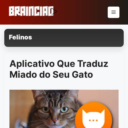
Pular
para
Menu
o
conteúdo
Felinos
Aplicativo Que Traduz
Miado do Seu Gato