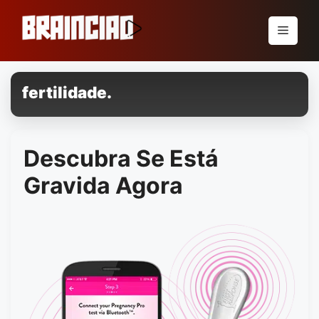
Pular
para
Menu
o
conteúdo
fertilidade.
Descubra Se Está
Gravida Agora