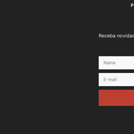
P
Receba novidad
Name
E-
mail