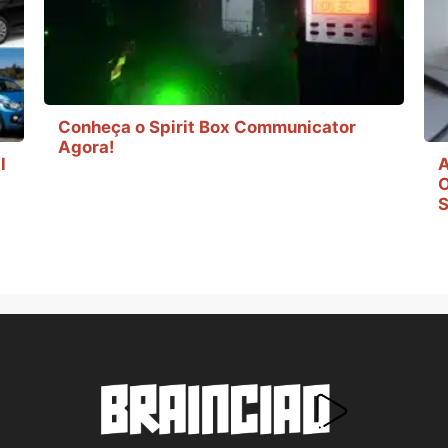
Conheça o Spirit Box Communicator
Agora!
l
A
O
S