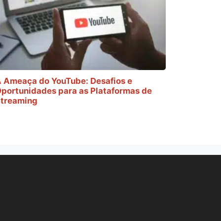
 Ameaça do YouTube: Desafios e
portunidades para as Plataformas de
treaming