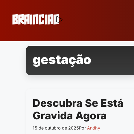
Pular
para
o
conteúdo
gestação
Descubra Se Está
Gravida Agora
15 de outubro de 2025
Por
Andhy