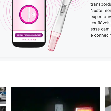
transbord
Neste mom
expectati
confiáveis
esse cami
e conheci