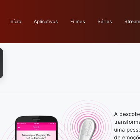
Início
Aplicativos
Filmes
Séries
Stream
A descobe
transform
uma pesso
de emoçõe