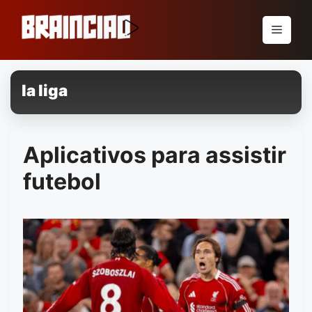
Pular
para
Menu
o
conteúdo
la liga
Aplicativos para assistir
futebol