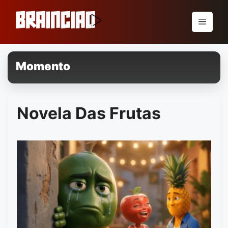
Pular
para
Menu
o
conteúdo
Momento
Novela Das Frutas